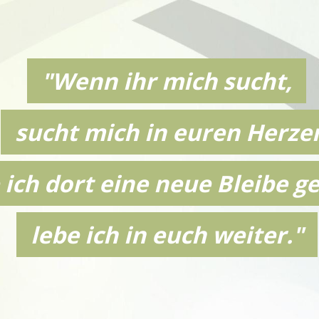
"Wenn ihr mich sucht,
sucht mich in euren Herze
ich dort eine neue Bleibe g
lebe ich in euch weiter."