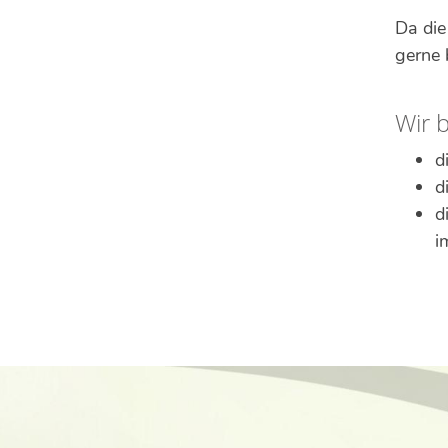
Da die
gerne 
Wir b
d
d
d
i