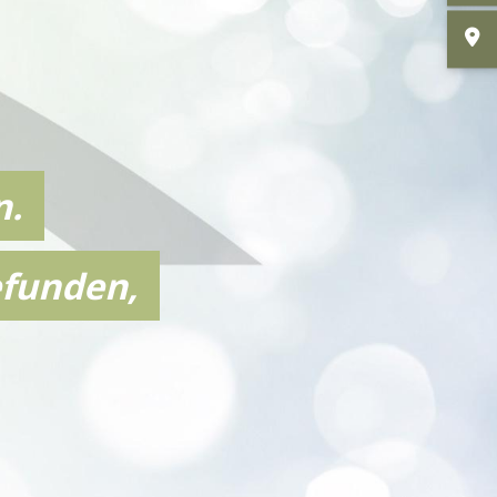
n.
efunden,