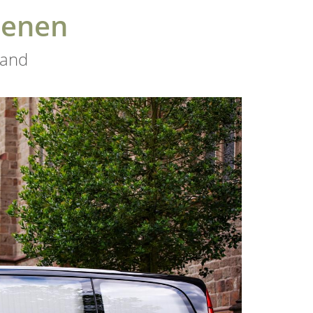
benen
land